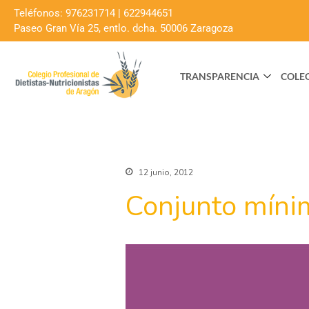
Teléfonos: 976231714 | 622944651
Paseo Gran Vía 25, entlo. dcha. 50006 Zaragoza
TRANSPARENCIA
COLE
12 junio, 2012
Conjunto mínim