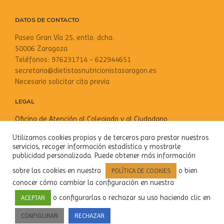
DATOS DE CONTACTO
Paseo Gran Vía 25, entlo. dcha.
50006 Zaragoza
Teléfonos: 976231714 - 622944651
secretaria@dietistasnutricionistasaragon.es
Necesario solicitar cita previa
LEGAL
Oficina de Atención al Colegiado y al Ciudadano
Aviso Legal
Utilizamos cookies propias y de terceros para prestar nuestros
Política de privacidad
servicios, recoger información estadística y mostrarle
Política de cookies
publicidad personalizada. Puede obtener más información
sobre las cookies en nuestra
o bien
POLÍTICA DE COOKIES
SOCIAL
conocer cómo cambiar la configuración en nuestra
o configurarlas o rechazar su uso haciendo clic en
ACEPTAR
CONFIGURAR
RECHAZAR