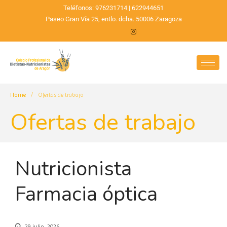
Teléfonos: 976231714 | 622944651
Paseo Gran Vía 25, entlo. dcha. 50006 Zaragoza
Home
/
Ofertas de trabajo
Ofertas de trabajo
Nutricionista
Farmacia óptica
29 julio, 2026