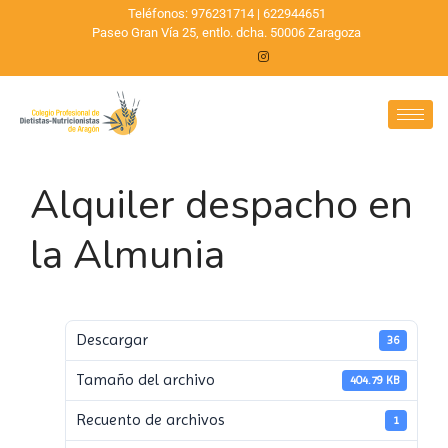
Teléfonos: 976231714 | 622944651
Paseo Gran Vía 25, entlo. dcha. 50006 Zaragoza
Alquiler despacho en
la Almunia
Descargar
36
Tamaño del archivo
404.79 KB
Recuento de archivos
1