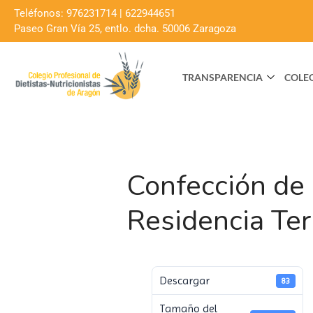
Teléfonos: 976231714 | 622944651
Paseo Gran Vía 25, entlo. dcha. 50006 Zaragoza
TRANSPARENCIA
COLE
Confección de
Residencia Te
Descargar
83
Tamaño del