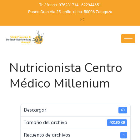
Teléfonos: 976231714 | 622944651
Paseo Gran Vía 25, entlo. dcha. 50006 Zaragoza
Nutricionista Centro
Médico Millenium
Descargar
63
Tamaño del archivo
400.80 KB
Recuento de archivos
1