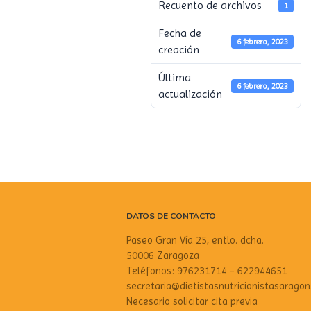
Recuento de archivos
1
Fecha de
6 febrero, 2023
creación
Última
6 febrero, 2023
actualización
DATOS DE CONTACTO
Paseo Gran Vía 25, entlo. dcha.
50006 Zaragoza
Teléfonos: 976231714 - 622944651
secretaria@dietistasnutricionistasaragon
Necesario solicitar cita previa