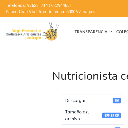
Teléfonos: 976231714 | 622944651
Paseo Gran Vía 25, entlo. dcha. 50006 Zaragoza
TRANSPARENCIA
COLE
Nutricionista c
Descargar
86
Tamaño del
398.35 KB
archivo