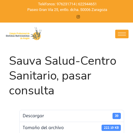
Teléfonos: 976231714 | 622944651
Paseo Gran Vía 25, entlo. dcha. 50006 Zaragoza
Sauva Salud-Centro
Sanitario, pasar
consulta
Descargar
39
Tamaño del archivo
222.19 KB