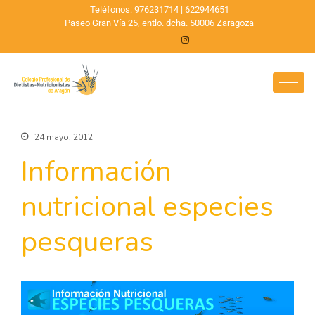
Teléfonos: 976231714 | 622944651
Paseo Gran Vía 25, entlo. dcha. 50006 Zaragoza
24 mayo, 2012
Información
nutricional especies
pesqueras