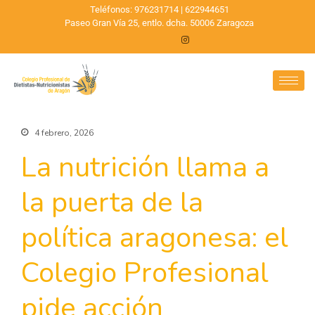
Teléfonos: 976231714 | 622944651
Paseo Gran Vía 25, entlo. dcha. 50006 Zaragoza
4 febrero, 2026
La nutrición llama a
la puerta de la
política aragonesa: el
Colegio Profesional
pide acción