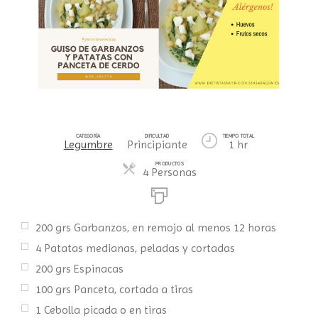
CATEGORÍA
DIFICULTAD
TIEMPO TOTAL
Legumbre
Principiante
1 hr
PRODUCTOS
4 Personas
200
grs
Garbanzos, en remojo al menos 12 horas
4
Patatas medianas, peladas y cortadas
200
grs
Espinacas
100
grs
Panceta, cortada a tiras
1
Cebolla picada o en tiras