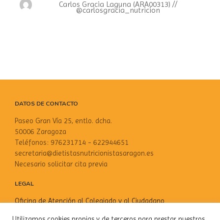
Carlos Gracia Laguna (ARA00313) //
@carlosgracia_nutricion
DATOS DE CONTACTO
Paseo Gran Vía 25, entlo. dcha.
50006 Zaragoza
Teléfonos: 976231714 - 622944651
secretaria@dietistasnutricionistasaragon.es
Necesario solicitar cita previa
LEGAL
Oficina de Atención al Colegiado y al Ciudadano
Aviso Legal
Utilizamos cookies propias y de terceros para prestar nuestros