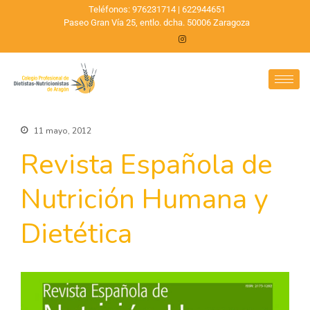
Teléfonos: 976231714 | 622944651
Paseo Gran Vía 25, entlo. dcha. 50006 Zaragoza
11 mayo, 2012
Revista Española de
Nutrición Humana y
Dietética