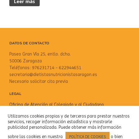
Leer más
DATOS DE CONTACTO
Paseo Gran Vía 25, entlo. dcha.
50006 Zaragoza
Teléfonos: 976231714 - 622944651
secretaria@dietistasnutricionistasaragon.es
Necesario solicitar cita previa
LEGAL
Oficina de Atención al Colegiado y al Ciudadano
Aviso Legal
Utilizamos cookies propias y de terceros para prestar nuestros
Política de privacidad
servicios, recoger información estadística y mostrarle
Política de cookies
publicidad personalizada. Puede obtener más información
sobre las cookies en nuestra
o bien
POLÍTICA DE COOKIES
SOCIAL