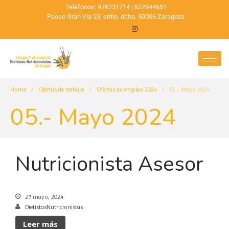
Teléfonos: 976231714 | 622944651
Paseo Gran Vía 25, entlo. dcha. 50006 Zaragoza
Home
/
Ofertas de trabajo
/
Ofertas de empleo 2024
/
05.- Mayo 2024
05.- Mayo 2024
Nutricionista Asesor
27 mayo, 2024
DietistasNutricionistas
Leer más