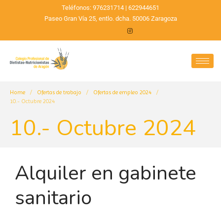
Teléfonos: 976231714 | 622944651
Paseo Gran Vía 25, entlo. dcha. 50006 Zaragoza
Home
/
Ofertas de trabajo
/
Ofertas de empleo 2024
/
10.- Octubre 2024
10.- Octubre 2024
Alquiler en gabinete
sanitario