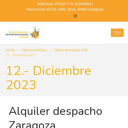
Teléfonos: 976231714 | 622944651
Paseo Gran Vía 25, entlo. dcha. 50006 Zaragoza
Home
/
Ofertas de trabajo
/
Ofertas de empleo 2023
/
12.- Diciembre 2023
12.- Diciembre
2023
Alquiler despacho
Zaragoza