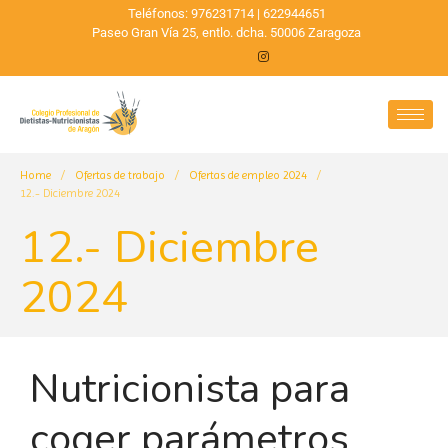
Teléfonos: 976231714 | 622944651
Paseo Gran Vía 25, entlo. dcha. 50006 Zaragoza
Home
/
Ofertas de trabajo
/
Ofertas de empleo 2024
/
12.- Diciembre 2024
12.- Diciembre
2024
Nutricionista para
coger parámetros