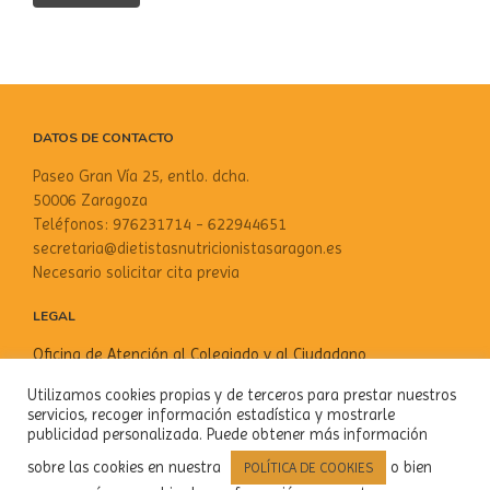
DATOS DE CONTACTO
Paseo Gran Vía 25, entlo. dcha.
50006 Zaragoza
Teléfonos: 976231714 - 622944651
secretaria@dietistasnutricionistasaragon.es
Necesario solicitar cita previa
LEGAL
Oficina de Atención al Colegiado y al Ciudadano
Aviso Legal
Utilizamos cookies propias y de terceros para prestar nuestros
Política de privacidad
servicios, recoger información estadística y mostrarle
Política de cookies
publicidad personalizada. Puede obtener más información
sobre las cookies en nuestra
o bien
POLÍTICA DE COOKIES
SOCIAL