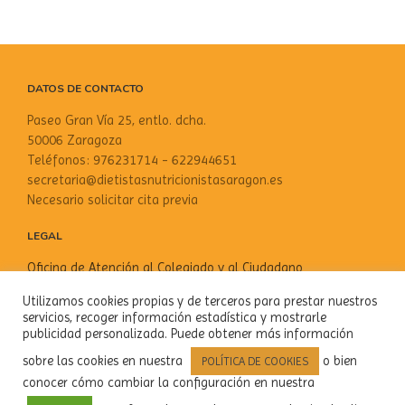
DATOS DE CONTACTO
Paseo Gran Vía 25, entlo. dcha.
50006 Zaragoza
Teléfonos: 976231714 - 622944651
secretaria@dietistasnutricionistasaragon.es
Necesario solicitar cita previa
LEGAL
Oficina de Atención al Colegiado y al Ciudadano
Aviso Legal
Utilizamos cookies propias y de terceros para prestar nuestros
Política de privacidad
servicios, recoger información estadística y mostrarle
Política de cookies
publicidad personalizada. Puede obtener más información
sobre las cookies en nuestra
o bien
POLÍTICA DE COOKIES
SOCIAL
conocer cómo cambiar la configuración en nuestra