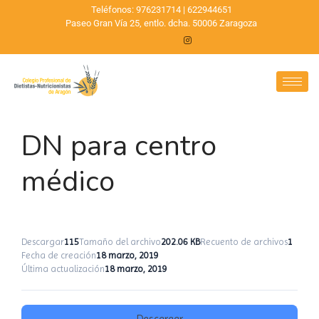
Teléfonos: 976231714 | 622944651
Paseo Gran Vía 25, entlo. dcha. 50006 Zaragoza
DN para centro
médico
Descargar
115
Tamaño del archivo
202.06 KB
Recuento de archivos
1
Fecha de creación
18 marzo, 2019
Última actualización
18 marzo, 2019
Descargar