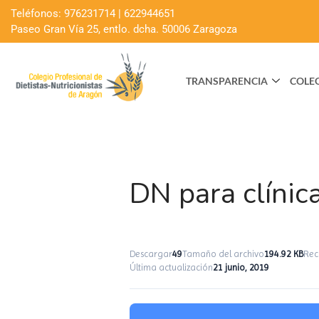
Teléfonos: 976231714 | 622944651
Paseo Gran Vía 25, entlo. dcha. 50006 Zaragoza
TRANSPARENCIA
COLE
DN para clínica
Descargar
49
Tamaño del archivo
194.92 KB
Rec
Última actualización
21 junio, 2019